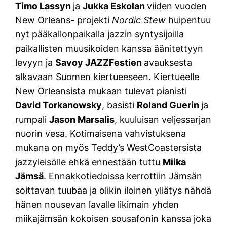
Timo Lassyn
ja
Jukka Eskolan
viiden vuoden
New Orleans- projekti
Nordic Stew
huipentuu
nyt pääkallonpaikalla jazzin syntysijoilla
paikallisten muusikoiden kanssa äänitettyyn
levyyn ja
Savoy JAZZFestien
avauksesta
alkavaan Suomen kiertueeseen. Kiertueelle
New Orleansista mukaan tulevat pianisti
David Torkanowsky
, basisti
Roland Guerin
ja
rumpali
Jason Marsalis
, kuuluisan veljessarjan
nuorin vesa. Kotimaisena vahvistuksena
mukana on myös Teddy’s WestCoastersista
jazzyleisölle ehkä ennestään tuttu
Miika
Jämsä
. Ennakkotiedoissa kerrottiin Jämsän
soittavan tuubaa ja olikin iloinen yllätys nähdä
hänen nousevan lavalle likimain yhden
miikajämsän kokoisen sousafonin kanssa joka