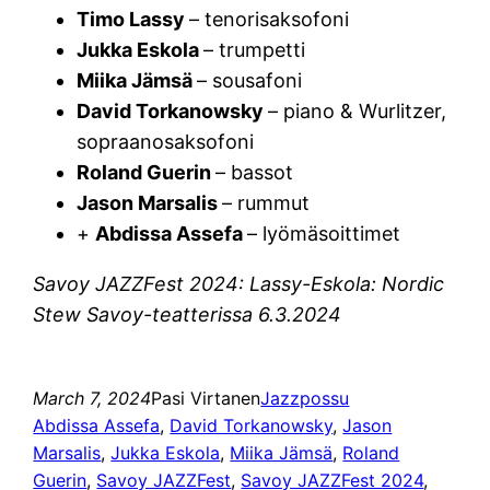
Timo Lassy
– tenorisaksofoni
Jukka Eskola
– trumpetti
Miika Jämsä
– sousafoni
David Torkanowsky
– piano & Wurlitzer,
sopraanosaksofoni
Roland Guerin
– bassot
Jason Marsalis
– rummut
+
Abdissa Assefa
– lyömäsoittimet
Savoy JAZZFest 2024: Lassy-Eskola: Nordic
Stew Savoy-teatterissa 6.3.2024
March 7, 2024
Pasi Virtanen
Jazzpossu
Abdissa Assefa
, 
David Torkanowsky
, 
Jason
Marsalis
, 
Jukka Eskola
, 
Miika Jämsä
, 
Roland
Guerin
, 
Savoy JAZZFest
, 
Savoy JAZZFest 2024
, 