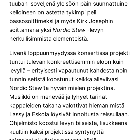
tuuban isoveljenä yleisöön päin suunnattuine
kelloineen on astetta tykimpi peli
bassosoittimeksi ja myös Kirk Josephin
soittamana yksi
Nordic Stew
-levyn
herkullisimmista elementeistä.
Livenä loppuunmyydyssä konsertissa projekti
tuntui tulevan konkreettisemmin eloon kuin
levyllä – erityisesti vapautunut kahdesta noin
tunnin setistä koostunut keikka alleviivasi
Nordic Stew’ta hyvän mielen projektina.
Musiikki on menevää ja lyhyet tarinat
kappaleiden takana valottivat hieman mistä
Lassy ja Eskola löysivät innoitusta reissullaan.
Ohjelmisto koostui levyn biiseistä, lisukkeena
kuultiin kaksi projektissa syntynyttä