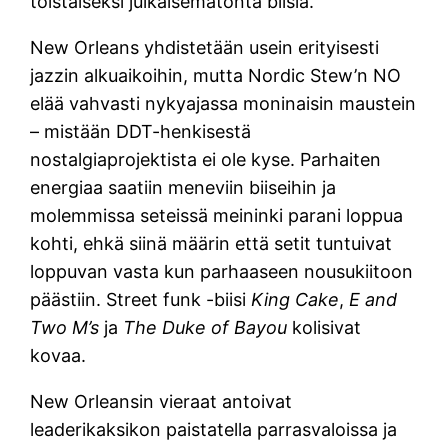
toistaiseksi julkaisematonta biisiä.
New Orleans yhdistetään usein erityisesti
jazzin alkuaikoihin, mutta Nordic Stew’n NO
elää vahvasti nykyajassa moninaisin maustein
– mistään DDT-henkisestä
nostalgiaprojektista ei ole kyse. Parhaiten
energiaa saatiin meneviin biiseihin ja
molemmissa seteissä meininki parani loppua
kohti, ehkä siinä määrin että setit tuntuivat
loppuvan vasta kun parhaaseen nousukiitoon
päästiin. Street funk -biisi
King Cake
,
E and
Two M’s
ja
The Duke of Bayou
kolisivat
kovaa.
New Orleansin vieraat antoivat
leaderikaksikon paistatella parrasvaloissa ja