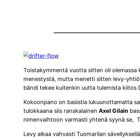
Toistakymmentä vuotta sitten oli olemassa
menestystä, mutta menetti sitten levy-yhti
bändi tekee kuitenkin uutta tulemista kiito
Kokoonpano on basistia lukuunottamatta s
tulokkaana siis ranskalainen
Axel Gilain
bass
nimenvaihtoon varmasti yhtenä syynä se, 
Levy alkaa vahvasti Tuomarilan sävellyksell