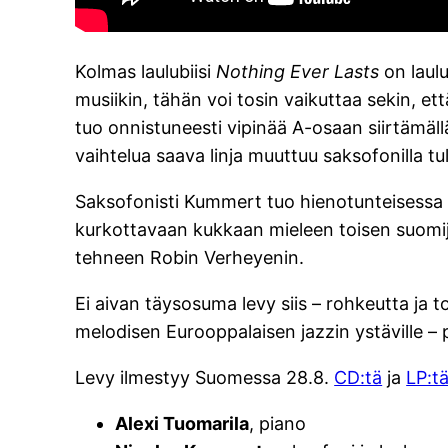
Kolmas laulubiisi
Nothing Ever Lasts
on laul
musiikin, tähän voi tosin vaikuttaa sekin, ett
tuo onnistuneesti vipinää A-osaan siirtämäll
vaihtelua saava linja muuttuu saksofonilla tu
Saksofonisti Kummert tuo hienotunteisessa 
kurkottavaan kukkaan mieleen toisen suomija
tehneen Robin Verheyenin.
Ei aivan täysosuma levy siis – rohkeutta ja 
melodisen Eurooppalaisen jazzin ystäville –
Levy ilmestyy Suomessa 28.8.
CD:tä
ja
LP:t
Alexi Tuomarila
, piano