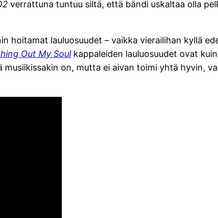
O2
verrattuna tuntuu siltä, että bändi uskaltaa olla p
 hoitamat lauluosuudet – vaikka vierailihan kyllä edel
hing Out My Soul
kappaleiden lauluosuudet ovat kuin 
 musiikissakin on, mutta ei aivan toimi yhtä hyvin, 