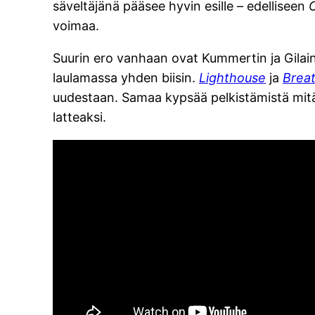
säveltäjänä pääsee hyvin esille – edelliseen
voimaa.
Suurin ero vanhaan ovat Kummertin ja Gilainin
laulamassa yhden biisin.
Lighthouse
ja
Breat
uudestaan. Samaa kypsää pelkistämistä mitä
latteaksi.