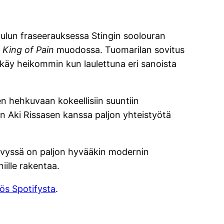
aulun fraseerauksessa Stingin soolouran
n
King of Pain
muodossa. Tuomarilan sovitus
 käy heikommin kun laulettuna eri sanoista
 hehkuvaan kokeellisiin suuntiin
in Aki Rissasen kanssa paljon yhteistyötä
 levyssä on paljon hyvääkin modernin
ille rakentaa.
ös Spotifysta
.