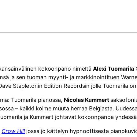
 kansainvälinen kokoonpano nimeltä
Alexi Tuomarila
Q
önsä ja sen tuoman myynti- ja markkinointituen Warne
s Dave Stapletonin Edition Recordsin jolle Tuomarila 
ama: Tuomarila pianossa,
Nicolas Kummert
saksofoni
ossa – kaikki kolme muuta herraa Belgiasta. Uudes
Tuomarila ja Kummert johtavat kokoonpanoa yhdessä
ä
Crow Hill
jossa jo kättelyn hypnoottisesta pianokuv