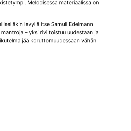
elkistetympi. Melodisessa materiaalissa on
liselläkin levyllä itse Samuli Edelmann
mantroja – yksi rivi toistuu uudestaan ja
vaikutelma jää koruttomuudessaan vähän