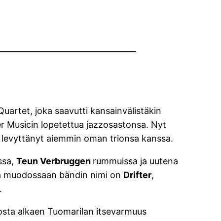
uartet, joka saavutti kansainvälistäkin
r Musicin lopetettua jazzosastonsa. Nyt
on levyttänyt aiemmin oman trionsa kanssa.
ssa,
Teun Verbruggen
rummuissa ja uutena
sa muodossaan bändin nimi on
Drifter
,
.
iosta alkaen Tuomarilan itsevarmuus