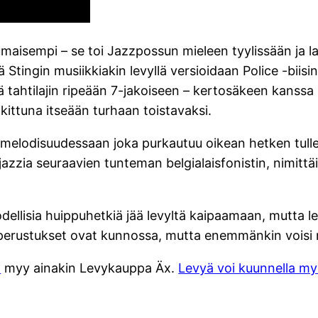
umaisempi – se toi Jazzpossun mieleen tyylissään ja l
ä Stingin musiikkiakin levyllä versioidaan Police -biisi
ä tahtilajin ripeään 7-jakoiseen – kertosäkeen kanssa
lkittuna itseään turhaan toistavaksi.
melodisuudessaan joka purkautuu oikean hetken tullen
zzia seuraavien tunteman belgialaisfonistin, nimittä
todellisia huippuhetkiä jää levyltä kaipaamaan, mutta
 perustukset ovat kunnossa, mutta enemmänkin voisi ni
ä
myy ainakin Levykauppa Äx.
Levyä voi kuunnella my