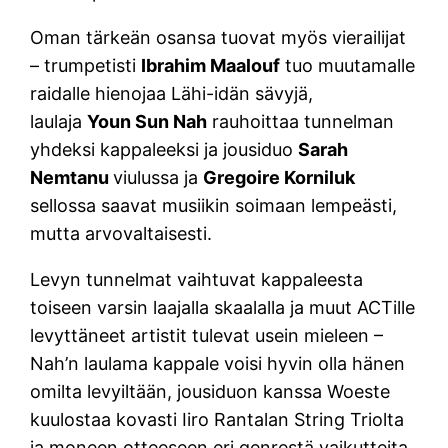
Oman tärkeän osansa tuovat myös vierailijat
– trumpetisti
Ibrahim Maalouf
tuo muutamalle
raidalle hienojaa Lähi-idän sävyjä,
laulaja
Youn Sun Nah
rauhoittaa tunnelman
yhdeksi kappaleeksi ja jousiduo
Sarah
Nemtanu
viulussa ja
Gregoire Korniluk
sellossa saavat musiikin soimaan lempeästi,
mutta arvovaltaisesti.
Levyn tunnelmat vaihtuvat kappaleesta
toiseen varsin laajalla skaalalla ja muut ACTille
levyttäneet artistit tulevat usein mieleen –
Nah’n laulama kappale voisi hyvin olla hänen
omilta levyiltään, jousiduon kanssa Woeste
kuulostaa kovasti Iiro Rantalan String Triolta
ja moneen otteeseen eri genrestä vaikutteita