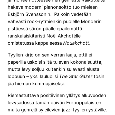
hakeva moderni pianonsoitto tuo mieleen
Esbjörn Svenssonin. Paikoin vedetään
vahvasti rock-rytmienkin puolelle Monderin
pistäessä särön päälle epäilemättä
ranskalaiskitaristi Noël Akchotélle
omistetussa kappaleessa
Nouakchott
.
Tyylien kirjo on sen verran laaja, että ei
paperilla uskoisi siitä tulevan kokonaisuutta,
mutta levy soljuu kuitenkin sulavasti alusta
loppuun – yksi laulubiisi
The Star Gazer
tosin
jää hieman kummajaiseksi.
Riemastuttava positiivinen yllätys alkuvuoden
levysadossa tämän päivän Eurooppalaisten
muita genrejä syleilevien jazz-tyylien ystäville.