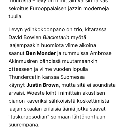
muutosta – levy on nimittäin varsin raikas
sekoitus Eurooppalaisen jazzin moderneja
tuulia.
Levyn ydinkokoonpano on trio, kitarassa
David Bowien
Blackstarin
myötä
laajempaakin huomiota viime aikoina
saanut
Ben Monder
ja rummuissa Ambrose
Akinmusiren bändissä muutamaankin
otteeseen ja viime vuoden lopulla
Thundercatin kanssa Suomessa
käynyt
Justin Brown
, mutta sitä ei soundista
arvaisi. Woeste loihtii nimittäin akustisen
pianon kaveriksi sähköisistä koskettimista
laajan skaalan erilaisia ääniä jotka saavat
“taskurapsodian” soimaan lähtökohtiaan
suurempana.