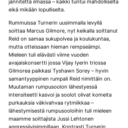
jännitettä ilmassa – kaikki tuntui mahdolliselta
eikä mikään lopulliselta.
Rummuissa Turnerin uusimmalla levyllä
soittaa Marcus Gilmore, nyt keikalla soittanut
Reid on samaa sukupolvea ja koulukuntaa,
mutta otteissaan hieman rempseämpi.
Mieleen tuli elävästi viime vuoden
avajaiskonsertti jossa Vijay Iyerin triossa
Gilmorea paikkasi Tyshawn Sorey – hyvin
samantyyppinen rumpali Reid nimittäin on.
Muutaman rumpusoolon lähestyessä
intensiteetti kasvoi ja soolot olivat komeita
purkauksia väkivahvaa rytmiikkaa –
lähestymisestä rumpusooloihin tuli mieleen
maamme soittajista Jussi Lehtonen
aggressiivisimmillaan. Kontrasti Turnerin