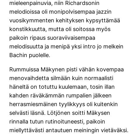
mieleenpainuvia, niin Richardsonin
melodioissa oli monipolvisempaa jazzin
vuosikymmenten kehityksen kypsyttämää
konstikkuutta, mutta oli soitossa myös
paikoin ripaus suoraviivaisempaa
melodisuutta ja menipä yksi intro jo melkein
Bachin puolelle.
Rummuissa Mäkynen pisti vähän kovempaa
menovaihdetta silmään kuin normaalisti
häneltä on totuttu kuulemaan, tosin illan
kahden räväkämmän rumpalien jälkeen
herrasmiesmäinen tyylikkyys oli kuitenkin
selvästi läsnä. Lötjönen soitti Mäkysen
rinnalla tutun rutinoituneesti, paikoin
miellyttävästi antautuen meiningin vietäväksi.