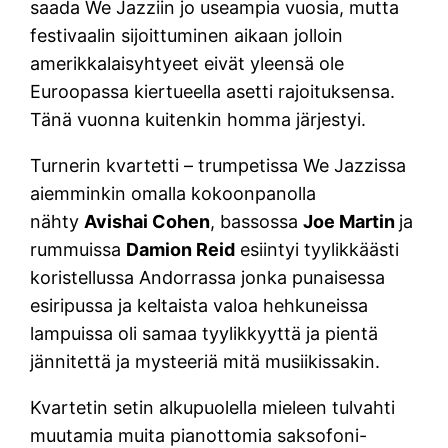
saada We Jazziin jo useampia vuosia, mutta
festivaalin sijoittuminen aikaan jolloin
amerikkalaisyhtyeet eivät yleensä ole
Euroopassa kiertueella asetti rajoituksensa.
Tänä vuonna kuitenkin homma järjestyi.
Turnerin kvartetti – trumpetissa We Jazzissa
aiemminkin omalla kokoonpanolla
nähty
Avishai Cohen
, bassossa
Joe Martin
ja
rummuissa
Damion Reid
esiintyi tyylikkäästi
koristellussa Andorrassa jonka punaisessa
esiripussa ja keltaista valoa hehkuneissa
lampuissa oli samaa tyylikkyyttä ja pientä
jännitettä ja mysteeriä mitä musiikissakin.
Kvartetin setin alkupuolella mieleen tulvahti
muutamia muita pianottomia saksofoni-