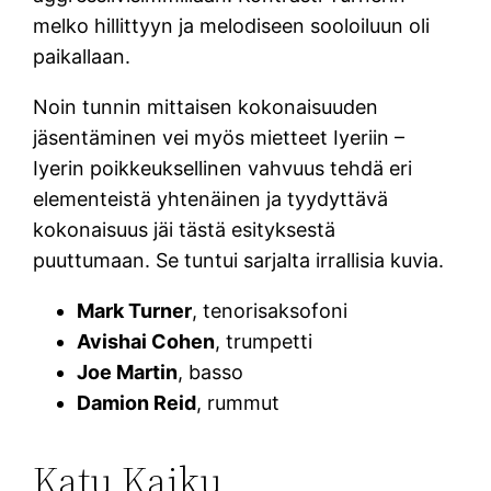
melko hillittyyn ja melodiseen sooloiluun oli
paikallaan.
Noin tunnin mittaisen kokonaisuuden
jäsentäminen vei myös mietteet Iyeriin –
Iyerin poikkeuksellinen vahvuus tehdä eri
elementeistä yhtenäinen ja tyydyttävä
kokonaisuus jäi tästä esityksestä
puuttumaan. Se tuntui sarjalta irrallisia kuvia.
Mark Turner
, tenorisaksofoni
Avishai Cohen
, trumpetti
Joe Martin
, basso
Damion Reid
, rummut
Katu Kaiku