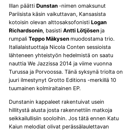
Illan päätti
Dunstan
-nimen omaksunut
Pariisista käsin vaikuttavan, Kansasista
kotoisin olevan alttosaksofonisti
Logan
Richardsonin
, basisti
Antti Lötjösen
ja
rumpali
Teppo Mäkysen
muodostama trio.
Italialaistuottaja Nicola Conten sessioista
lähteneen yhteistyön hedelmistä on saatu
nauttia We Jazzissa 2014 ja viime vuonna
Turussa ja Porvoossa. Tänä syksynä triolta on
juuri ilmestynyt Grotto Editions -merkillä 10
tuumainen kolmiraitainen EP.
Dunstanin kappaleet rakentuivat usein
hillitystä alusta josta rakennettiin matkoja
seikkailullisiin sooloihin. Jos tätä ennen Katu
Kaiun melodiat olivat perässälaulettavan