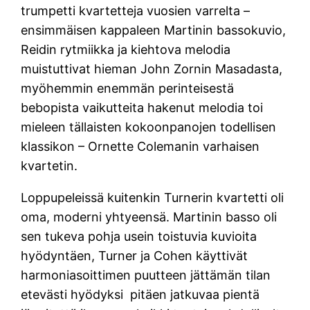
trumpetti kvartetteja vuosien varrelta –
ensimmäisen kappaleen Martinin bassokuvio,
Reidin rytmiikka ja kiehtova melodia
muistuttivat hieman John Zornin Masadasta,
myöhemmin enemmän perinteisestä
bebopista vaikutteita hakenut melodia toi
mieleen tällaisten kokoonpanojen todellisen
klassikon – Ornette Colemanin varhaisen
kvartetin.
Loppupeleissä kuitenkin Turnerin kvartetti oli
oma, moderni yhtyeensä. Martinin basso oli
sen tukeva pohja usein toistuvia kuvioita
hyödyntäen, Turner ja Cohen käyttivät
harmoniasoittimen puutteen jättämän tilan
etevästi hyödyksi pitäen jatkuvaa pientä