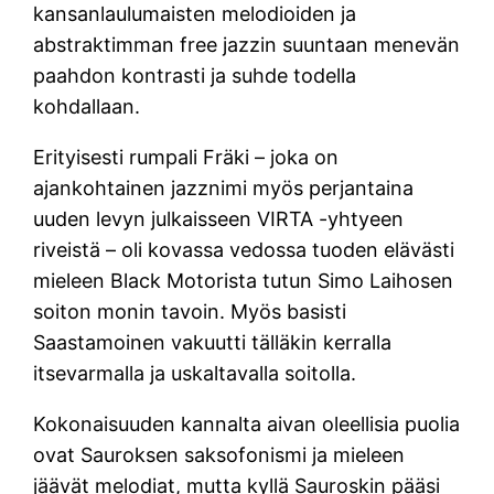
kansanlaulumaisten melodioiden ja
abstraktimman free jazzin suuntaan menevän
paahdon kontrasti ja suhde todella
kohdallaan.
Erityisesti rumpali Fräki – joka on
ajankohtainen jazznimi myös perjantaina
uuden levyn julkaisseen VIRTA -yhtyeen
riveistä – oli kovassa vedossa tuoden elävästi
mieleen Black Motorista tutun Simo Laihosen
soiton monin tavoin. Myös basisti
Saastamoinen vakuutti tälläkin kerralla
itsevarmalla ja uskaltavalla soitolla.
Kokonaisuuden kannalta aivan oleellisia puolia
ovat Sauroksen saksofonismi ja mieleen
jäävät melodiat, mutta kyllä Sauroskin pääsi