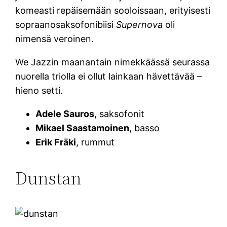
komeasti repäisemään sooloissaan, erityisesti
sopraanosaksofonibiisi
Supernova
oli
nimensä veroinen.
We Jazzin maanantain nimekkäässä seurassa
nuorella triolla ei ollut lainkaan hävettävää –
hieno setti.
Adele Sauros
, saksofonit
Mikael Saastamoinen
, basso
Erik Fräki
, rummut
Dunstan