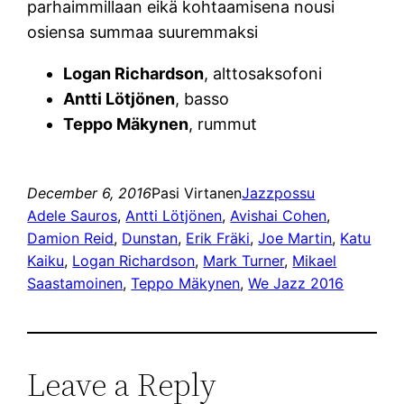
parhaimmillaan eikä kohtaamisena nousi
osiensa summaa suuremmaksi
Logan Richardson
, alttosaksofoni
Antti Lötjönen
, basso
Teppo Mäkynen
, rummut
December 6, 2016
Pasi Virtanen
Jazzpossu
Adele Sauros
, 
Antti Lötjönen
, 
Avishai Cohen
, 
Damion Reid
, 
Dunstan
, 
Erik Fräki
, 
Joe Martin
, 
Katu
Kaiku
, 
Logan Richardson
, 
Mark Turner
, 
Mikael
Saastamoinen
, 
Teppo Mäkynen
, 
We Jazz 2016
Leave a Reply