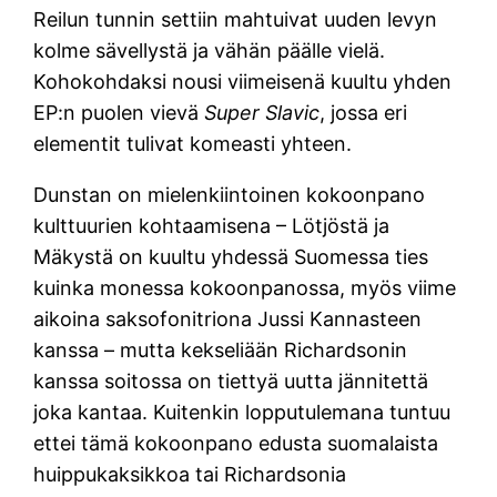
Reilun tunnin settiin mahtuivat uuden levyn
kolme sävellystä ja vähän päälle vielä.
Kohokohdaksi nousi viimeisenä kuultu yhden
EP:n puolen vievä
Super Slavic
, jossa eri
elementit tulivat komeasti yhteen.
Dunstan on mielenkiintoinen kokoonpano
kulttuurien kohtaamisena – Lötjöstä ja
Mäkystä on kuultu yhdessä Suomessa ties
kuinka monessa kokoonpanossa, myös viime
aikoina saksofonitriona Jussi Kannasteen
kanssa – mutta kekseliään Richardsonin
kanssa soitossa on tiettyä uutta jännitettä
joka kantaa. Kuitenkin lopputulemana tuntuu
ettei tämä kokoonpano edusta suomalaista
huippukaksikkoa tai Richardsonia