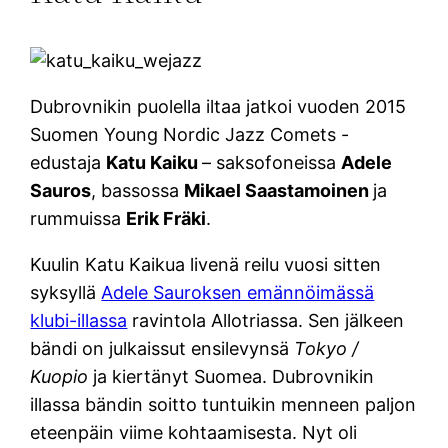
Dubrovnikin puolella iltaa jatkoi vuoden 2015
Suomen Young Nordic Jazz Comets -
edustaja
Katu Kaiku
– saksofoneissa
Adele
Sauros
, bassossa
Mikael Saastamoinen
ja
rummuissa
Erik Fräki
.
Kuulin Katu Kaikua livenä reilu vuosi sitten
syksyllä
Adele Sauroksen emännöimässä
klubi-illassa
ravintola Allotriassa. Sen jälkeen
bändi on julkaissut ensilevynsä
Tokyo /
Kuopio
ja kiertänyt Suomea. Dubrovnikin
illassa bändin soitto tuntuikin menneen paljon
eteenpäin viime kohtaamisesta. Nyt oli