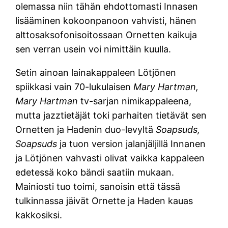
olemassa niin tähän ehdottomasti Innasen
lisääminen kokoonpanoon vahvisti, hänen
alttosaksofonisoitossaan Ornetten kaikuja
sen verran usein voi nimittäin kuulla.
Setin ainoan lainakappaleen Lötjönen
spiikkasi vain 70-lukulaisen
Mary Hartman,
Mary Hartman
tv-sarjan nimikappaleena,
mutta jazztietäjät toki parhaiten tietävät sen
Ornetten ja Hadenin duo-levyltä
Soapsuds,
Soapsuds
ja tuon version jalanjäljillä Innanen
ja Lötjönen vahvasti olivat vaikka kappaleen
edetessä koko bändi saatiin mukaan.
Mainiosti tuo toimi, sanoisin että tässä
tulkinnassa jäivät Ornette ja Haden kauas
kakkosiksi.