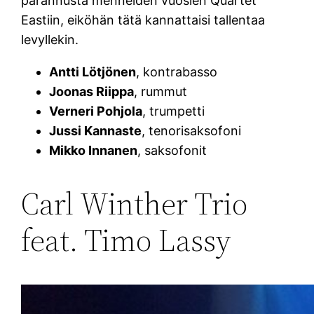
parannusta menneiden vuosien Quartet
Eastiin, eiköhän tätä kannattaisi tallentaa
levyllekin.
Antti Lötjönen
, kontrabasso
Joonas Riippa
, rummut
Verneri Pohjola
, trumpetti
Jussi Kannaste
, tenorisaksofoni
Mikko Innanen
, saksofonit
Carl Winther Trio
feat. Timo Lassy