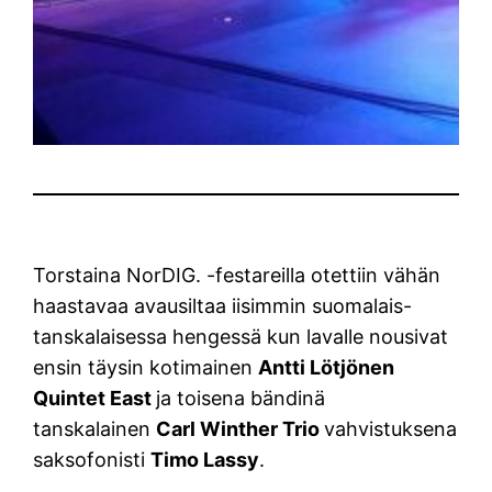
Torstaina NorDIG. -festareilla otettiin vähän
haastavaa avausiltaa iisimmin suomalais-
tanskalaisessa hengessä kun lavalle nousivat
ensin täysin kotimainen
Antti Lötjönen
Quintet East
ja toisena bändinä
tanskalainen
Carl Winther Trio
vahvistuksena
saksofonisti
Timo Lassy
.