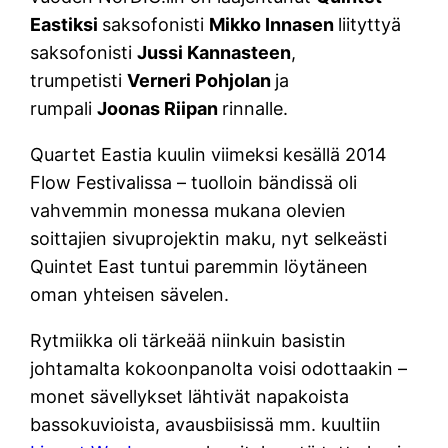
Eastiksi
saksofonisti
Mikko Innasen
liityttyä
saksofonisti
Jussi Kannasteen
,
trumpetisti
Verneri Pohjolan
ja
rumpali
Joonas Riipan
rinnalle.
Quartet Eastia kuulin viimeksi kesällä 2014
Flow Festivalissa – tuolloin bändissä oli
vahvemmin monessa mukana olevien
soittajien sivuprojektin maku, nyt selkeästi
Quintet East tuntui paremmin löytäneen
oman yhteisen sävelen.
Rytmiikka oli tärkeää niinkuin basistin
johtamalta kokoonpanolta voisi odottaakin –
monet sävellykset lähtivät napakoista
bassokuvioista, avausbiisissä mm. kuultiin