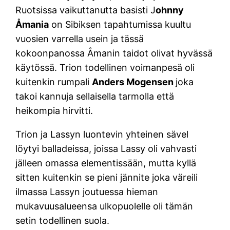
Ruotsissa vaikuttanutta basisti J
ohnny
Åmania
on Sibiksen tapahtumissa kuultu
vuosien varrella usein ja tässä
kokoonpanossa Åmanin taidot olivat hyvässä
käytössä. Trion todellinen voimanpesä oli
kuitenkin rumpali
Anders Mogensen
joka
takoi kannuja sellaisella tarmolla että
heikompia hirvitti.
Trion ja Lassyn luontevin yhteinen sävel
löytyi balladeissa, joissa Lassy oli vahvasti
jälleen omassa elementissään, mutta kyllä
sitten kuitenkin se pieni jännite joka väreili
ilmassa Lassyn joutuessa hieman
mukavuusalueensa ulkopuolelle oli tämän
setin todellinen suola.