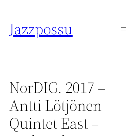
Skip
to
Jazzpossu
content
NorDIG. 2017 –
Antti Lötjönen
Quintet East –