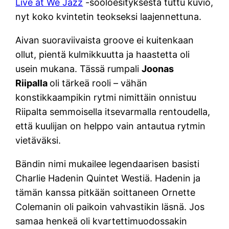
Live at We Jazz
-sooloesityksestä tuttu kuvio,
nyt koko kvintetin teokseksi laajennettuna.
Aivan suoraviivaista groove ei kuitenkaan
ollut, pientä kulmikkuutta ja haastetta oli
usein mukana. Tässä rumpali
Joonas
Riipalla
oli tärkeä rooli – vähän
konstikkaampikin rytmi nimittäin onnistuu
Riipalta semmoisella itsevarmalla rentoudella,
että kuulijan on helppo vain antautua rytmin
vietäväksi.
Bändin nimi mukailee legendaarisen basisti
Charlie Hadenin Quintet Westiä. Hadenin ja
tämän kanssa pitkään soittaneen Ornette
Colemanin oli paikoin vahvastikin läsnä. Jos
samaa henkeä oli kvartettimuodossakin