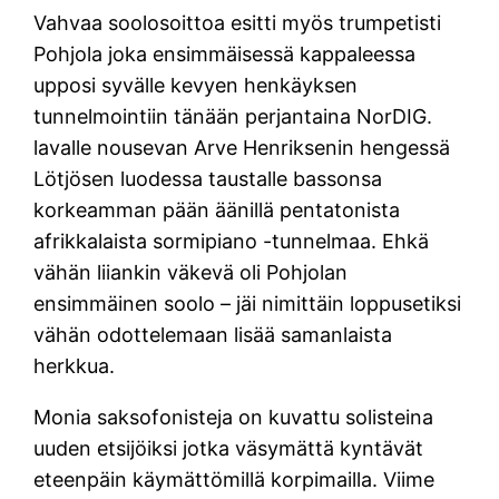
Vahvaa soolosoittoa esitti myös trumpetisti
Pohjola joka ensimmäisessä kappaleessa
upposi syvälle kevyen henkäyksen
tunnelmointiin tänään perjantaina NorDIG.
lavalle nousevan Arve Henriksenin hengessä
Lötjösen luodessa taustalle bassonsa
korkeamman pään äänillä pentatonista
afrikkalaista sormipiano -tunnelmaa. Ehkä
vähän liiankin väkevä oli Pohjolan
ensimmäinen soolo – jäi nimittäin loppusetiksi
vähän odottelemaan lisää samanlaista
herkkua.
Monia saksofonisteja on kuvattu solisteina
uuden etsijöiksi jotka väsymättä kyntävät
eteenpäin käymättömillä korpimailla. Viime