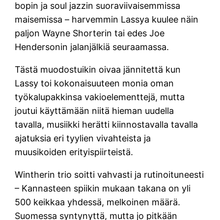
bopin ja soul jazzin suoraviivaisemmissa
maisemissa – harvemmin Lassya kuulee näin
paljon Wayne Shorterin tai edes Joe
Hendersonin jalanjälkiä seuraamassa.
Tästä muodostuikin oivaa jännitettä kun
Lassy toi kokonaisuuteen monia oman
työkalupakkinsa vakioelementtejä, mutta
joutui käyttämään niitä hieman uudella
tavalla, musiikki herätti kiinnostavalla tavalla
ajatuksia eri tyylien vivahteista ja
muusikoiden erityispiirteistä.
Wintherin trio soitti vahvasti ja rutinoituneesti
– Kannasteen spiikin mukaan takana on yli
500 keikkaa yhdessä, melkoinen määrä.
Suomessa syntynyttä, mutta jo pitkään