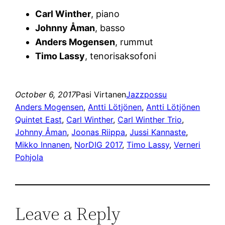
Carl Winther
, piano
Johnny Åman
, basso
Anders Mogensen
, rummut
Timo Lassy
, tenorisaksofoni
October 6, 2017
Pasi Virtanen
Jazzpossu
Anders Mogensen
, 
Antti Lötjönen
, 
Antti Lötjönen
Quintet East
, 
Carl Winther
, 
Carl Winther Trio
, 
Johnny Åman
, 
Joonas Riippa
, 
Jussi Kannaste
, 
Mikko Innanen
, 
NorDIG 2017
, 
Timo Lassy
, 
Verneri
Pohjola
Leave a Reply