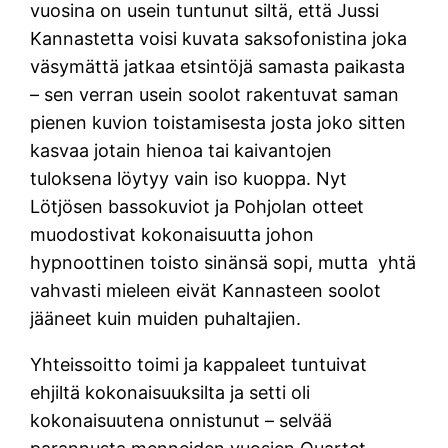
vuosina on usein tuntunut siltä, että Jussi
Kannastetta voisi kuvata saksofonistina joka
väsymättä jatkaa etsintöjä samasta paikasta
– sen verran usein soolot rakentuvat saman
pienen kuvion toistamisesta josta joko sitten
kasvaa jotain hienoa tai kaivantojen
tuloksena löytyy vain iso kuoppa. Nyt
Lötjösen bassokuviot ja Pohjolan otteet
muodostivat kokonaisuutta johon
hypnoottinen toisto sinänsä sopi, mutta yhtä
vahvasti mieleen eivät Kannasteen soolot
jääneet kuin muiden puhaltajien.
Yhteissoitto toimi ja kappaleet tuntuivat
ehjiltä kokonaisuuksilta ja setti oli
kokonaisuutena onnistunut – selvää