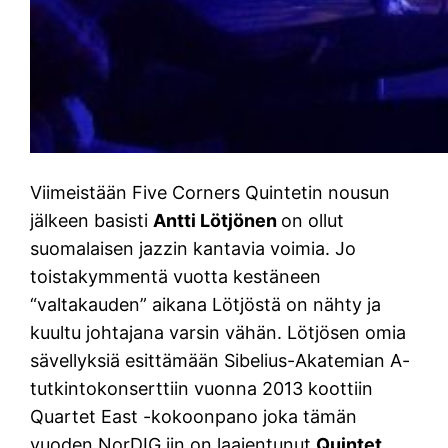
Viimeistään Five Corners Quintetin nousun
jälkeen basisti
Antti Lötjönen
on ollut
suomalaisen jazzin kantavia voimia. Jo
toistakymmentä vuotta kestäneen
“valtakauden” aikana Lötjöstä on nähty ja
kuultu johtajana varsin vähän. Lötjösen omia
sävellyksiä esittämään Sibelius-Akatemian A-
tutkintokonserttiin vuonna 2013 koottiin
Quartet East -kokoonpano joka tämän
vuoden NorDIG.iin on laajentunut
Quintet