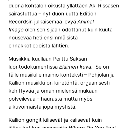
duona kohtalon oikusta yllättäen Aki Rissasen
sairastuttua – nyt duon uutta Edition
Recordsin julkaisemaa levyä
Animal
Image
olen sen sijaan odottanut kuin kuuta
nousevaa heti ensimmäisistä
ennakkotiedoista lähtien.
Musiikkia kuullaan Perttu Saksan
luontodokumentissa
Eläimen kuva
. Se on
tälle musiikille mainio konteksti – Pohjolan ja
Kallion musiikki on kiiretöntä, orgaanisesti
kehittyvää ja oman mielensä mukaan
polveilevaa – haurasta mutta myös
alkuvoimaista jopa mystistä.
Kallion gongit kilisevät ja kalisevat kuin
jääpuikot kun avausraita
Where Do You Feel