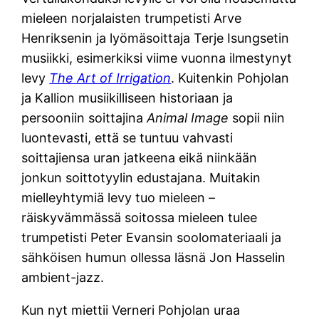
mieleen norjalaisten trumpetisti Arve
Henriksenin ja lyömäsoittaja Terje Isungsetin
musiikki, esimerkiksi viime vuonna ilmestynyt
levy
The Art of Irrigation
. Kuitenkin Pohjolan
ja Kallion musiikilliseen historiaan ja
persooniin soittajina
Animal Image
sopii niin
luontevasti, että se tuntuu vahvasti
soittajiensa uran jatkeena eikä niinkään
jonkun soittotyylin edustajana. Muitakin
mielleyhtymiä levy tuo mieleen –
räiskyvämmässä soitossa mieleen tulee
trumpetisti Peter Evansin soolomateriaali ja
sähköisen humun ollessa läsnä Jon Hasselin
ambient-jazz.
Kun nyt miettii Verneri Pohjolan uraa