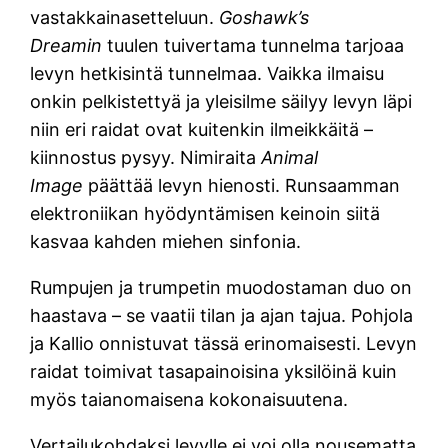
vastakkainasetteluun.
Goshawk’s
Dreamin
tuulen tuivertama tunnelma
tarjoaa
levyn hetkisintä tunnelmaa. Vaikka ilmaisu
onkin pelkistettyä ja yleisilme säilyy levyn läpi
niin eri raidat ovat kuitenkin ilmeikkäitä –
kiinnostus pysyy. Nimiraita
Animal
Image
päättää levyn hienosti. Runsaamman
elektroniikan hyödyntämisen keinoin siitä
kasvaa kahden miehen sinfonia.
Rumpujen ja trumpetin muodostaman duo on
haastava – se vaatii tilan ja ajan tajua. Pohjola
ja Kallio onnistuvat tässä erinomaisesti. Levyn
raidat toimivat tasapainoisina yksilöinä kuin
myös taianomaisena kokonaisuutena.
Vertailukohdaksi levylle ei voi olla nousematta