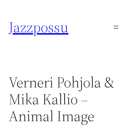
Skip
to
Jazzpossu
content
Verneri Pohjola &
Mika Kallio –
Animal Image