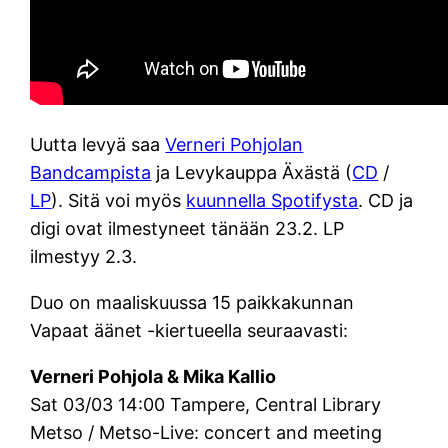
Uutta levyä saa
Verneri Pohjolan
Bandcampista
ja Levykauppa Äxästä (
CD
/
LP
). Sitä voi myös
kuunnella Spotifysta
. CD ja
digi ovat ilmestyneet tänään 23.2. LP
ilmestyy 2.3.
Duo on maaliskuussa 15 paikkakunnan
Vapaat äänet -kiertueella seuraavasti:
Verneri Pohjola & Mika Kallio
Sat 03/03 14:00 Tampere, Central Library
Metso / Metso-Live: concert and meeting