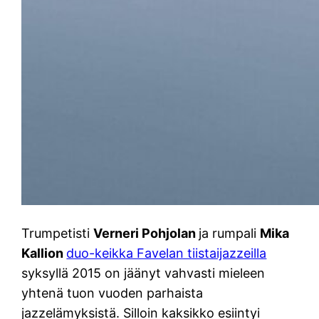
Trumpetisti
Verneri Pohjolan
ja rumpali
Mika
Kallion
duo-keikka Favelan tiistaijazzeilla
syksyllä 2015 on jäänyt vahvasti mieleen
yhtenä tuon vuoden parhaista
jazzelämyksistä. Silloin kaksikko esiintyi