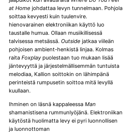
at Home
johdattaa levyn tunnelmaan. Pohjola
soittaa kevyesti kuin tuulenvire.
hienovarainen elektroniikan käyttö luo
taustalle humua. Ollaan musiikillisessä
talvisessa metsässä.
Outside
jatkaa viileän
pohjoisen ambient-henkistä linjaa. Kolmas
raita
Foxplay
puolestaan tuo mukaan lisää
jäntevyyttä ja järjestelmällisemmän tuntuista
melodiaa, Kallion soittokin on lähimpänä
perinteistä rumpusetin soittoa mitä levyllä
kuullaan.
Ihminen on läsnä kappaleessa
Man
shamanistisena rummunlyöjänä. Elektroniikan
käytöstä huolimatta levy ei pyri luonnollisen
ja luonnottoman