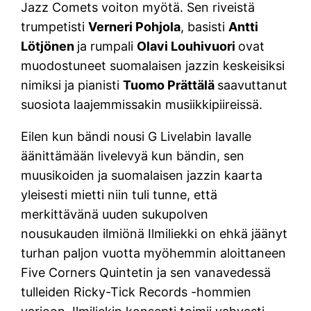
Jazz Comets voiton myötä. Sen riveistä
trumpetisti
Verneri Pohjola
, basisti
Antti
Lötjönen
ja rumpali
Olavi Louhivuori
ovat
muodostuneet suomalaisen jazzin keskeisiksi
nimiksi ja pianisti
Tuomo Prättälä
saavuttanut
suosiota laajemmissakin musiikkipiireissä.
Eilen kun bändi nousi G Livelabin lavalle
äänittämään livelevyä kun bändin, sen
muusikoiden ja suomalaisen jazzin kaarta
yleisesti mietti niin tuli tunne, että
merkittävänä uuden sukupolven
nousukauden ilmiönä Ilmiliekki on ehkä jäänyt
turhan paljon vuotta myöhemmin aloittaneen
Five Corners Quintetin ja sen vanavedessä
tulleiden Ricky-Tick Records -hommien