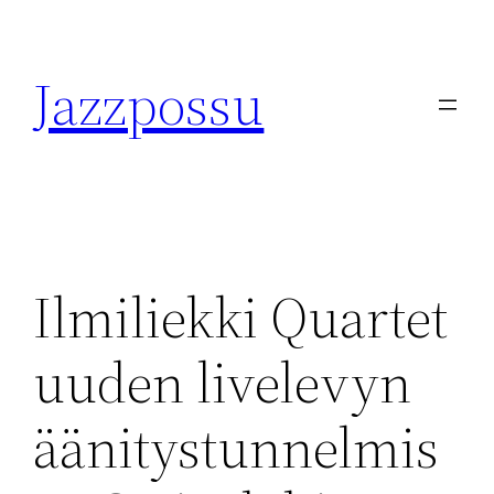
Skip
to
Jazzpossu
content
Ilmiliekki Quartet
uuden livelevyn
äänitystunnelmis