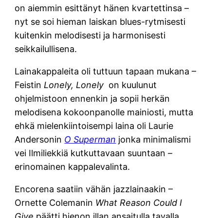
on aiemmin esittänyt hänen kvartettinsa –
nyt se soi hieman laiskan blues-rytmisesti
kuitenkin melodisesti ja harmonisesti
seikkailullisena.
Lainakappaleita oli tuttuun tapaan mukana –
Feistin
Lonely, Lonely
on kuulunut
ohjelmistoon ennenkin ja sopii herkän
melodisena kokoonpanolle mainiosti, mutta
ehkä mielenkiintoisempi laina oli Laurie
Andersonin
O Superman
jonka minimalismi
vei Ilmiliekkiä kutkuttavaan suuntaan –
erinomainen kappalevalinta.
Encorena saatiin vähän jazzlainaakin –
Ornette Colemanin
What Reason Could I
Give
päätti hienon illan ansaitulla tavalla.