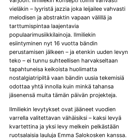
varjoon. Ilmiliekin konsepti toimii vahvasti
vieläkin – lyyristä jazzia joka leijailee vahvasti
melodisen ja abstraktin vapaan välillä ja
tarttumispintaa laajentavia
populaarimusiikkilainoja. Ilmiliekin
esiintyminen nyt 16 vuotta bändin
perustamisen jälkeen – ja etenkin uuden levyn
teko – ei tunnu suhteellisen harvakseltaan
tapahtuneisa keikoista huolimatta
nostalgiatripiltä vaan bändin uusia tekemisiä
odottaa yhtä innolla kuin minkä tahansa
jäsenensä muita tämän päivän projekteja.
Ilmiliekin levytykset ovat jääneet vuodien
varrella valitettavan vähäisiksi – kaksi levyä
kvartettina ja yksi levy melkein pelkästään
ruotsalaisia lauluja Emma Salokosken kanssa.