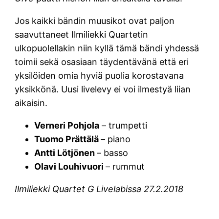
Jos kaikki bändin muusikot ovat paljon
saavuttaneet Ilmiliekki Quartetin
ulkopuolellakin niin kyllä tämä bändi yhdessä
toimii sekä osasiaan täydentävänä että eri
yksilöiden omia hyviä puolia korostavana
yksikkönä. Uusi livelevy ei voi ilmestyä liian
aikaisin.
Verneri Pohjola
– trumpetti
Tuomo Prättälä
– piano
Antti Lötjönen
– basso
Olavi Louhivuori
– rummut
Ilmiliekki Quartet G Livelabissa 27.2.2018