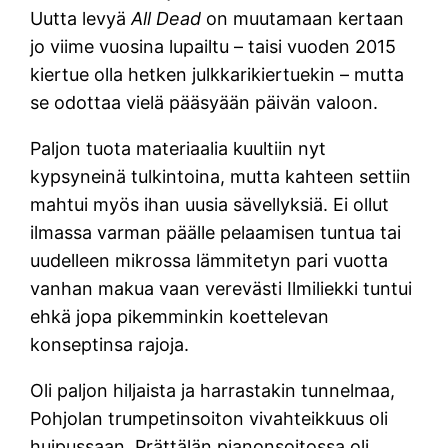
Uutta levyä
All Dead
on muutamaan kertaan
jo viime vuosina lupailtu – taisi vuoden 2015
kiertue olla hetken julkkarikiertuekin – mutta
se odottaa vielä pääsyään päivän valoon.
Paljon tuota materiaalia kuultiin nyt
kypsyneinä tulkintoina, mutta kahteen settiin
mahtui myös ihan uusia sävellyksiä. Ei ollut
ilmassa varman päälle pelaamisen tuntua tai
uudelleen mikrossa lämmitetyn pari vuotta
vanhan makua vaan verevästi Ilmiliekki tuntui
ehkä jopa pikemminkin koettelevan
konseptinsa rajoja.
Oli paljon hiljaista ja harrastakin tunnelmaa,
Pohjolan trumpetinsoiton vivahteikkuus oli
huipussaan. Prättälän pianonsoitossa oli