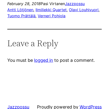
February 28, 2018
Pasi Virtanen
Jazzpossu
Antti Lötjönen
, 
Ilmiliekki Quartet
, 
Olavi Louhivuori
, 
Tuomo Prättälä
, 
Verneri Pohjola
Leave a Reply
You must be
logged in
to post a comment.
Jazzpossu
Proudly powered by
WordPress