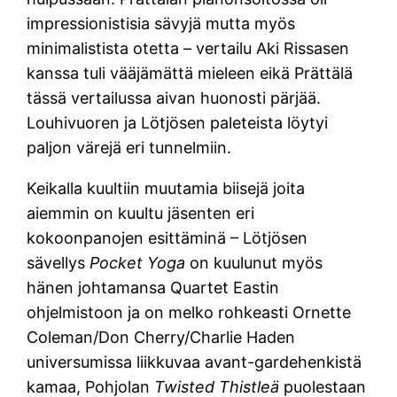
impressionistisia sävyjä mutta myös
minimalistista otetta – vertailu Aki Rissasen
kanssa tuli vääjämättä mieleen eikä Prättälä
tässä vertailussa aivan huonosti pärjää.
Louhivuoren ja Lötjösen paleteista löytyi
paljon värejä eri tunnelmiin.
Keikalla kuultiin muutamia biisejä joita
aiemmin on kuultu jäsenten eri
kokoonpanojen esittäminä – Lötjösen
sävellys
Pocket Yoga
on kuulunut myös
hänen johtamansa Quartet Eastin
ohjelmistoon ja on melko rohkeasti Ornette
Coleman/Don Cherry/Charlie Haden
universumissa liikkuvaa avant-gardehenkistä
kamaa, Pohjolan
Twisted Thistleä
puolestaan