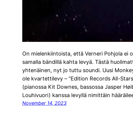
On mielenkiintoista, että Verneri Pohjola ei 
samalla bändillä kahta levyä. Tästä huolimat
yhtenäinen, nyt jo tuttu soundi. Uusi Monkey
ole kvartettilevy – “Edition Records All-St
(pianossa Kit Downes, bassossa Jasper Høi
Louhivuori) kanssa levyllä nimittäin hääräile
November 14, 2023