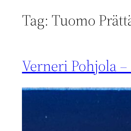
Tag:
Tuomo Prätt
Verneri Pohjola 