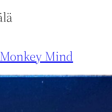
älä
– Monkey Mind