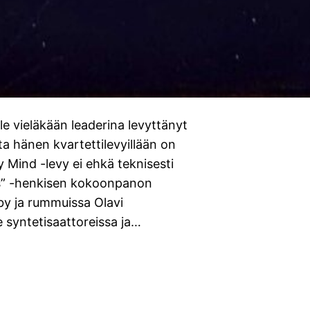
ole vieläkään leaderina levyttänyt
ta hänen kvartettilevyillään on
 Mind -levy ei ehkä teknisesti
ars” -henkisen kokoonpanon
by ja rummuissa Olavi
e syntetisaattoreissa ja…