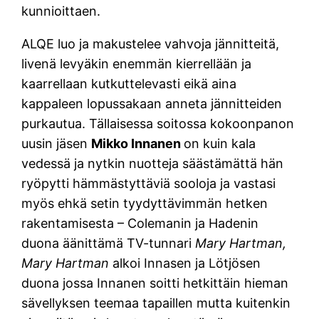
kunnioittaen.
ALQE luo ja makustelee vahvoja jännitteitä,
livenä levyäkin enemmän kierrellään ja
kaarrellaan kutkuttelevasti eikä aina
kappaleen lopussakaan anneta jännitteiden
purkautua. Tällaisessa soitossa kokoonpanon
uusin jäsen
Mikko Innanen
on kuin kala
vedessä ja nytkin nuotteja säästämättä hän
ryöpytti hämmästyttäviä sooloja ja vastasi
myös ehkä setin tyydyttävimmän hetken
rakentamisesta – Colemanin ja Hadenin
duona äänittämä TV-tunnari
Mary Hartman,
Mary Hartman
alkoi Innasen ja Lötjösen
duona jossa Innanen soitti hetkittäin hieman
sävellyksen teemaa tapaillen mutta kuitenkin