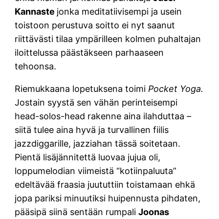
Kannaste
jonka meditatiivisempi ja usein
toistoon perustuva soitto ei nyt saanut
riittävästi tilaa ympärilleen kolmen puhaltajan
iloittelussa päästäkseen parhaaseen
tehoonsa.
Riemukkaana lopetuksena toimi
Pocket Yoga.
Jostain syystä sen vähän perinteisempi
head-solos-head rakenne
aina ilahduttaa –
siitä tulee aina hyvä ja turvallinen fiilis
jazzdiggarille, jazziahan tässä soitetaan.
Pientä lisäjännitettä luovaa jujua oli,
loppumelodian viimeistä “kotiinpaluuta”
edeltävää fraasia juututtiin toistamaan ehkä
jopa pariksi minuutiksi huipennusta pihdaten,
pääsipä siinä sentään rumpali
Joonas