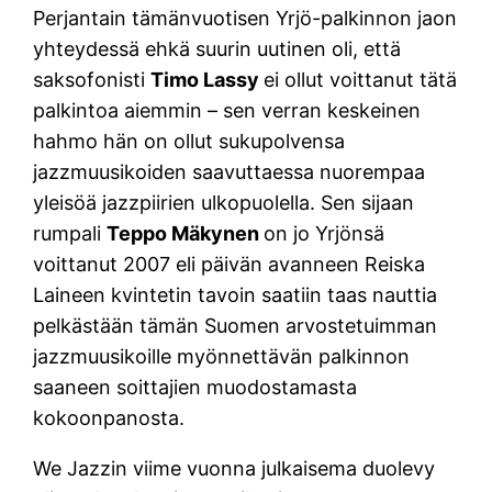
Perjantain tämänvuotisen Yrjö-palkinnon jaon
yhteydessä ehkä suurin uutinen oli, että
saksofonisti
Timo Lassy
ei ollut voittanut tätä
palkintoa aiemmin – sen verran keskeinen
hahmo hän on ollut sukupolvensa
jazzmuusikoiden saavuttaessa nuorempaa
yleisöä jazzpiirien ulkopuolella. Sen sijaan
rumpali
Teppo Mäkynen
on jo Yrjönsä
voittanut 2007 eli päivän avanneen Reiska
Laineen kvintetin tavoin saatiin taas nauttia
pelkästään tämän Suomen arvostetuimman
jazzmuusikoille myönnettävän palkinnon
saaneen soittajien muodostamasta
kokoonpanosta.
We Jazzin viime vuonna julkaisema duolevy