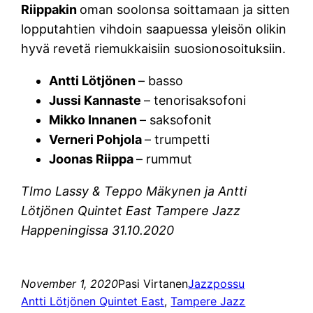
Riippakin
oman soolonsa soittamaan ja sitten
lopputahtien vihdoin saapuessa yleisön olikin
hyvä revetä riemukkaisiin suosionosoituksiin.
Antti Lötjönen
– basso
Jussi Kannaste
– tenorisaksofoni
Mikko Innanen
– saksofonit
Verneri Pohjola
– trumpetti
Joonas Riippa
– rummut
TImo Lassy & Teppo Mäkynen ja Antti
Lötjönen Quintet East Tampere Jazz
Happeningissa 31.10.2020
November 1, 2020
Pasi Virtanen
Jazzpossu
Antti Lötjönen Quintet East
, 
Tampere Jazz