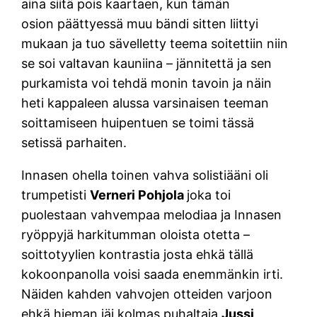
aina siitä pois kaartaen, kun tämän
osion päättyessä muu bändi sitten liittyi
mukaan ja tuo sävelletty teema soitettiin niin
se soi valtavan kauniina – jännitettä ja sen
purkamista voi tehdä monin tavoin ja näin
heti kappaleen alussa varsinaisen teeman
soittamiseen huipentuen se toimi tässä
setissä parhaiten.
Innasen ohella toinen vahva solistiääni oli
trumpetisti
Verneri Pohjola
joka toi
puolestaan vahvempaa melodiaa ja Innasen
ryöppyjä harkitumman oloista otetta –
soittotyylien kontrastia josta ehkä tällä
kokoonpanolla voisi saada enemmänkin irti.
Näiden kahden vahvojen otteiden varjoon
ehkä hieman jäi kolmas puhaltaja
Jussi