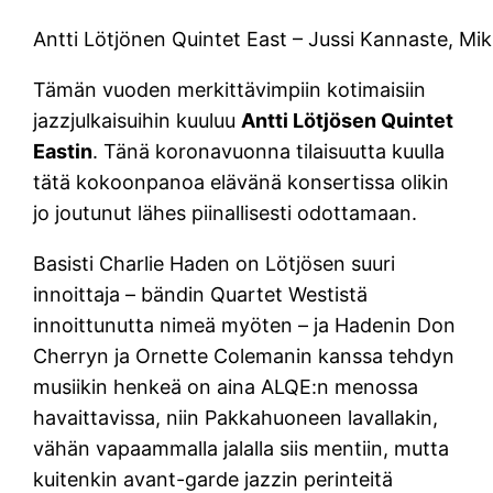
Antti Lötjönen Quintet East – Jussi Kannaste, Mik
Tämän vuoden merkittävimpiin kotimaisiin
jazzjulkaisuihin kuuluu
Antti Lötjösen Quintet
Eastin
. Tänä koronavuonna tilaisuutta kuulla
tätä kokoonpanoa elävänä konsertissa olikin
jo joutunut lähes piinallisesti odottamaan.
Basisti Charlie Haden on Lötjösen suuri
innoittaja – bändin Quartet Westistä
innoittunutta nimeä myöten – ja Hadenin Don
Cherryn ja Ornette Colemanin kanssa tehdyn
musiikin henkeä on aina ALQE:n menossa
havaittavissa, niin Pakkahuoneen lavallakin,
vähän vapaammalla jalalla siis mentiin, mutta
kuitenkin avant-garde jazzin perinteitä