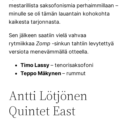
mestarillista saksofonismia perhaimmillaan –
minulle se oli tämän lauantain kohokohta
kaikesta tarjonnasta.
Sen jälkeen saatiin vielä vahvaa
rytmiikkaa
Zomp
-sinkun tahtiin levytettyä
versiota menevämmällä otteella.
Timo Lassy
– tenorisaksofoni
Teppo Mäkynen
– rummut
Antti Lötjönen
Quintet East