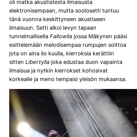
oli matka akustistesta ilmaisusta
elektronisempaan, mutta soolosetti tuntuu
tänä vuonna keskittyneen akustiseen
ilmaisuun. Setti alkoi levyn tapaan
tunnelmallisella
Fallowlla
jossa Mäkynen pääsi
esittelemään melodisempaa rumpujen soittoa
jota on aina ilo kuulla, kierroksia kerättiin
sitten
Libertylla
joka edustaa duon vapainta
ilmaisua ja nytkin kierrokset kohosivat
korkealle ja meno tempaisi yleisön mukaansa.