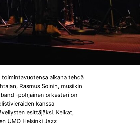
 toimintavuotensa aikana tehdä
johtajan, Rasmus Soinin, musiikin
 band -pohjainen orkesteri on
olistivieraiden kanssa
ellysten esittäjäksi. Keikat,
hden UMO Helsinki Jazz