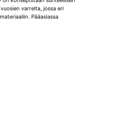
y on konseptiltaan suhteellisen
osien varrelta, jossa eri
materiaaliin. Pääasiassa