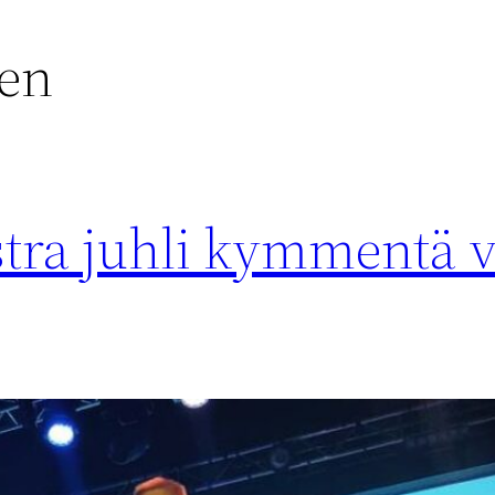
nen
stra juhli kymmentä 