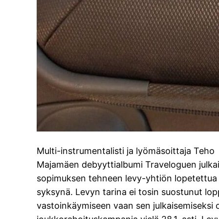
Multi-instrumentalisti ja lyömäsoittaja Teho
Majamäen debyyttialbumi Traveloguen julkais
sopimuksen tehneen levy-yhtiön lopetettua
syksynä. Levyn tarina ei tosin suostunut l
vastoinkäymiseen vaan sen julkaisemiseksi 