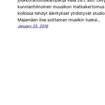
joukkorahoituskampanja vielä 28.1. asti. Lev
kunnianhimoinen muusikon matkakertomus vu
kolkissa tehdyt äänitykset yhdistyvät studio
Majamäen itse soittaman musiikin tueksi…
January 25, 2016