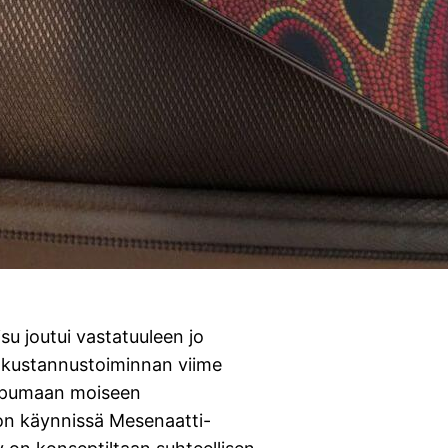
u joutui vastatuuleen jo
 kustannustoiminnan viime
oppumaan moiseen
on käynnissä Mesenaatti-