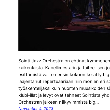
Sointi Jazz Orchestra on ehtinyt kymmenen
kaikenlaista. Kapellimestarin ja taiteellisen 
esittämistä varten ensin kokoon kerätty big
laajentanut repertuaariaan niin monien eri s
työskentelijäksi kuin nuorten muusikoiden säv
klubi-illat ja levyt ovat tehneet Sointista y
Orchestran jälkeen näkyvimmistä big…
November 4, 2023