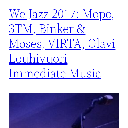
We Jazz 2017: Mopo,
3TM, Binker &
Moses, VIRTA, Olavi
Louhivuori
Immediate Music