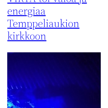
energiaa
Temppeliaukion
kirkkoon