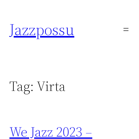
Skip
to
Jazzpossu
content
Tag:
Virta
We Jazz 2023 –