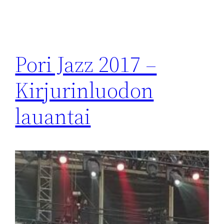
Pori Jazz 2017 –
Kirjurinluodon
lauantai