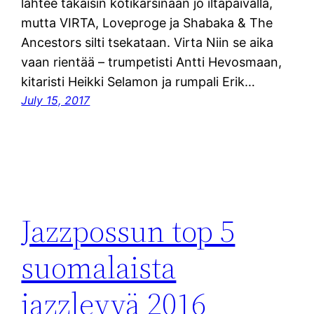
lähtee takaisin kotikarsinaan jo iltapäivällä,
mutta VIRTA, Loveproge ja Shabaka & The
Ancestors silti tsekataan. Virta Niin se aika
vaan rientää – trumpetisti Antti Hevosmaan,
kitaristi Heikki Selamon ja rumpali Erik…
July 15, 2017
Jazzpossun top 5
suomalaista
jazzlevyä 2016