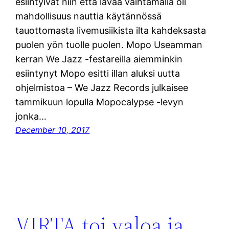
esiintyivät niin että lavaa vaihtamalla oli
mahdollisuus nauttia käytännössä
tauottomasta livemusiikista ilta kahdeksasta
puolen yön tuolle puolen. Mopo Useamman
kerran We Jazz -festareilla aiemminkin
esiintynyt Mopo esitti illan aluksi uutta
ohjelmistoa – We Jazz Records julkaisee
tammikuun lopulla Mopocalypse -levyn
jonka…
December 10, 2017
VIRTA toi valoa ja