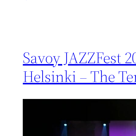
Savoy JAZZFest 2
Helsinki – The Te