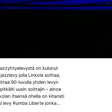
ä jazzyhtyelevystä on kulunut
jazzlevy jolla Linkola soittaa,
oittaa 90-luvulla yhden levyn
itkälti uusin soittajin – ainoa
olan itsensä ohella on kitaristi
si levy Rumba Liberte jonka…