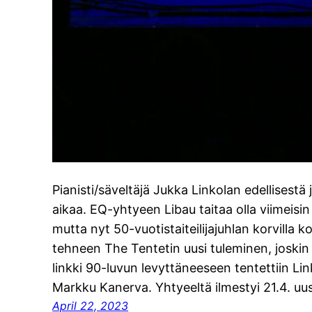
Pianisti/säveltäjä Jukka Linkolan edellisest
aikaa. EQ-yhtyeen Libau taitaa olla viimeisin 
mutta nyt 50-vuotistaiteilijajuhlan korvilla k
tehneen The Tentetin uusi tuleminen, joskin p
linkki 90-luvun levyttäneeseen tentettiin Link
Markku Kanerva. Yhtyeeltä ilmestyi 21.4. uu
April 22, 2023