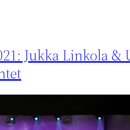
021: Jukka Linkola 
ntet