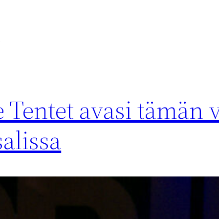
ä
e Tentet avasi tämän
salissa