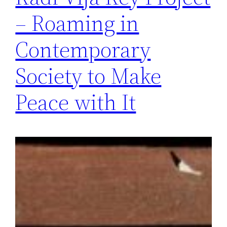
– Roaming in
Contemporary
Society to Make
Peace with It