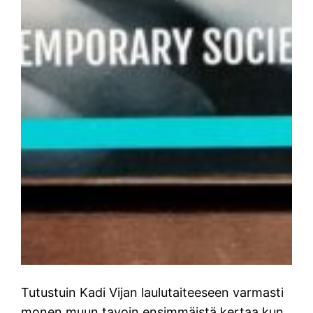
Tutustuin Kadi Vijan laulutaiteeseen varmasti
monen muun tavoin ensimmäistä kertaa kun