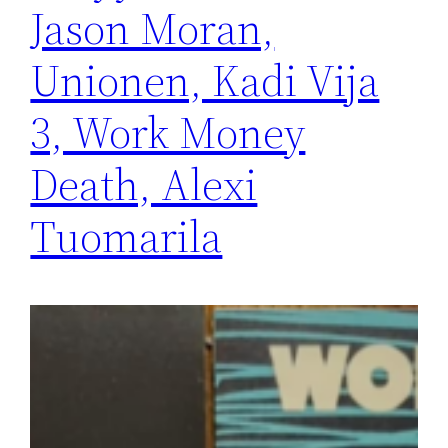
Jason Moran,
Unionen, Kadi Vija
3, Work Money
Death, Alexi
Tuomarila