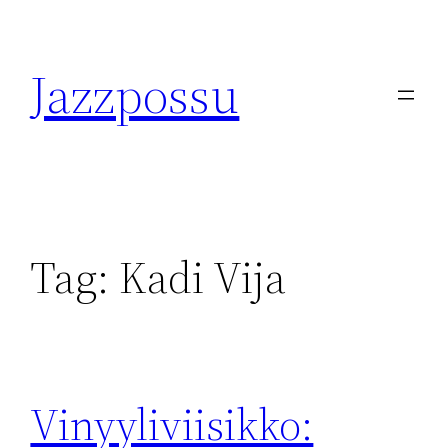
Skip
to
Jazzpossu
content
Tag:
Kadi Vija
Vinyyliviisikko: