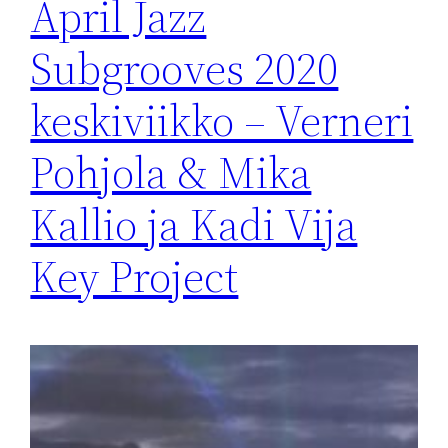
April Jazz
Subgrooves 2020
keskiviikko – Verneri
Pohjola & Mika
Kallio ja Kadi Vija
Key Project